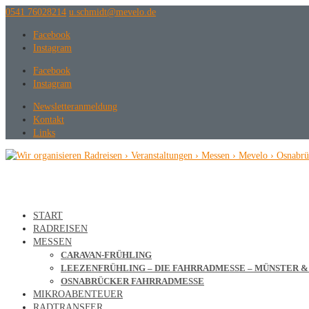
0541 76028214
ed.olevem@tdimhcs.u
Facebook
Instagram
Facebook
Instagram
Newsletteranmeldung
Kontakt
Links
START
RADREISEN
MESSEN
CARAVAN-FRÜHLING
LEEZENFRÜHLING – DIE FAHRRADMESSE – MÜNSTER 
OSNABRÜCKER FAHRRADMESSE
MIKROABENTEUER
RADTRANSFER