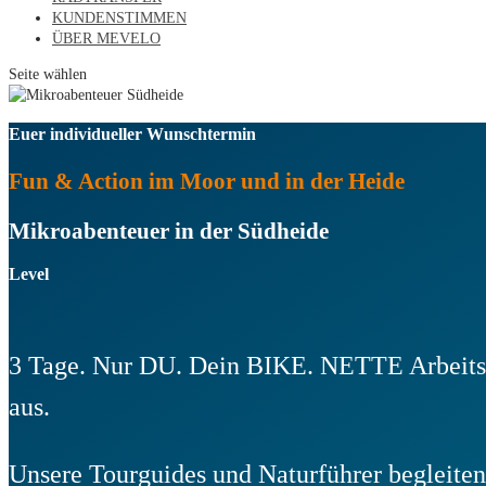
KUNDENSTIMMEN
ÜBER MEVELO
Seite wählen
Euer individueller Wunschtermin
Fun & Action im Moor und in der Heide
Mikroabenteuer in der Südheide
Level
3 Tage. Nur DU. Dein BIKE. NETTE Arbeitsk
aus.
Unsere Tourguides und Naturführer begleite