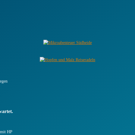
Wegen
artet.
 mit HP