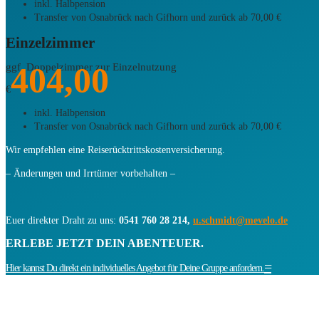
inkl. Halbpension
Transfer von Osnabrück nach Gifhorn und zurück ab 70,00 €
Einzelzimmer
404,00
ggf. Doppelzimmer zur Einzelnutzung
€
inkl. Halbpension
Transfer von Osnabrück nach Gifhorn und zurück ab 70,00 €
Wir empfehlen eine Reiserücktrittskostenversicherung.
– Änderungen und Irrtümer vorbehalten –
Euer direkter Draht zu uns:
0541 760 28 214,
ed.olevem@tdimhcs.u
ERLEBE JETZT DEIN ABENTEUER.
Hier kannst Du direkt ein individuelles Angebot für Deine Gruppe anfordern.
Kontaktdaten