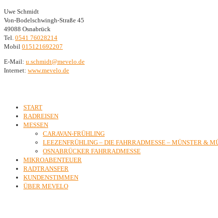
Uwe Schmidt
Von-Bodelschwingh-Straße 45
49088 Osnabrück
Tel.
0541 76028214
Mobil
015121692207
E-Mail:
ed.olevem@tdimhcs.u
Internet:
www.mevelo.de
Inhalte
START
RADREISEN
MESSEN
CARAVAN-FRÜHLING
LEEZENFRÜHLING – DIE FAHRRADMESSE – MÜNSTER & 
OSNABRÜCKER FAHRRADMESSE
MIKROABENTEUER
RADTRANSFER
KUNDENSTIMMEN
ÜBER MEVELO
Kontakt & Rechtliches