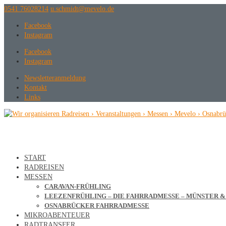
0541 76028214
ed.olevem@tdimhcs.u
Facebook
Instagram
Facebook
Instagram
Newsletteranmeldung
Kontakt
Links
START
RADREISEN
MESSEN
CARAVAN-FRÜHLING
LEEZENFRÜHLING – DIE FAHRRADMESSE – MÜNSTER 
OSNABRÜCKER FAHRRADMESSE
MIKROABENTEUER
RADTRANSFER