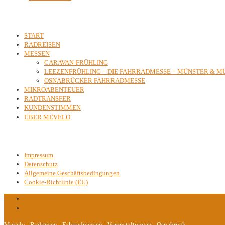
Inhalte
START
RADREISEN
MESSEN
CARAVAN-FRÜHLING
LEEZENFRÜHLING – DIE FAHRRADMESSE – MÜNSTER & 
OSNABRÜCKER FAHRRADMESSE
MIKROABENTEUER
RADTRANSFER
KUNDENSTIMMEN
ÜBER MEVELO
Kontakt & Rechtliches
Impressum
Datenschutz
Allgemeine Geschäftsbedingungen
Cookie-Richtlinie (EU)
Facebook
Instagram
Mevelo - Radreisen - Fahrradmessen - Veranstaltungen - Osnabrück