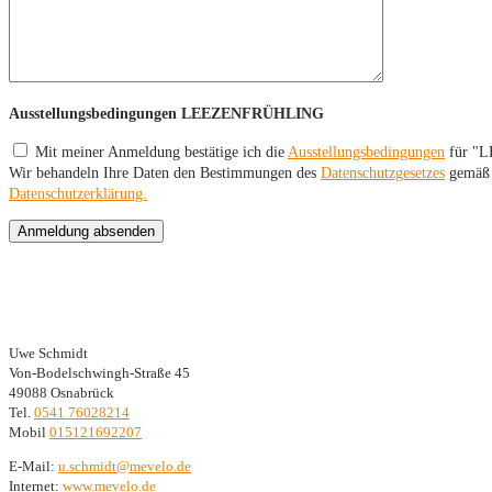
Ausstellungsbedingungen LEEZENFRÜHLING
Mit meiner Anmeldung bestätige ich die
Ausstellungsbedingungen
für "
Wir behandeln Ihre Daten den Bestimmungen des
Datenschutzgesetzes
gemäß u
Datenschutzerklärung.
Bitte lasse dieses Feld leer.
Kontaktdaten
Uwe Schmidt
Von-Bodelschwingh-Straße 45
49088 Osnabrück
Tel.
0541 76028214
Mobil
015121692207
E-Mail:
ed.olevem@tdimhcs.u
Internet:
www.mevelo.de