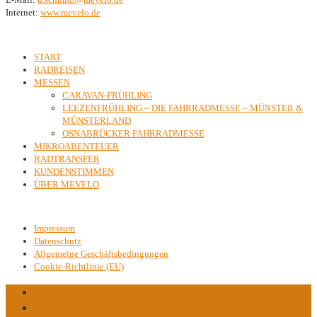
Internet:
www.mevelo.de
Inhalte
START
RADREISEN
MESSEN
CARAVAN-FRÜHLING
LEEZENFRÜHLING – DIE FAHRRADMESSE – MÜNSTER &
MÜNSTERLAND
OSNABRÜCKER FAHRRADMESSE
MIKROABENTEUER
RADTRANSFER
KUNDENSTIMMEN
ÜBER MEVELO
Kontakt & Rechtliches
Impressum
Datenschutz
Allgemeine Geschäftsbedingungen
Cookie-Richtlinie (EU)
Facebook
Instagram