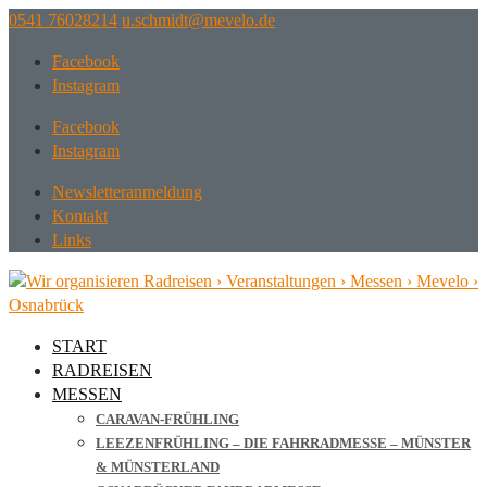
0541 76028214
ed.olevem@tdimhcs.u
Facebook
Instagram
Facebook
Instagram
Newsletteranmeldung
Kontakt
Links
START
RADREISEN
MESSEN
CARAVAN-FRÜHLING
LEEZENFRÜHLING – DIE FAHRRADMESSE – MÜNSTER
& MÜNSTERLAND