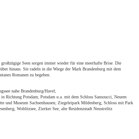
e großzügige Seen sorgen immer wieder für eine meerhafte Brise. Die
rüber hinaus. Sie radeln in die Wiege der Mark Brandenburg mit dem
ontanes Romanen zu begeben.
ngssee nahe Brandenburg/Havel;
ee in Richtung Potsdam; Potsdam u.a. mit dem Schloss Sansoucci, Neuem
tte und Museum Sachsenhausen; Ziegeleipark Mildenberg; Schloss mit Park
nberg; Woblitzsee, Zierker See; alte Residenzstadt Neustrelitz