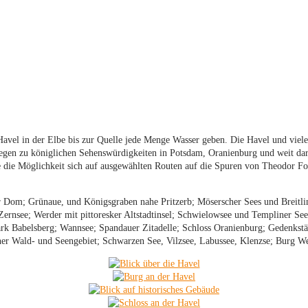
Havel in der Elbe bis zur Quelle jede Menge Wasser geben. Die Havel und viel
wegen zu königlichen Sehenswürdigkeiten in Potsdam, Oranienburg und weit da
e die Möglichkeit sich auf ausgewählten Routen auf die Spuren von Theodor F
Dom; Grünaue, und Königsgraben nahe Pritzerb; Möserscher Sees und Breitli
Zernsee; Werder mit pittoresker Altstadtinsel; Schwielowsee und Templiner S
 Babelsberg; Wannsee; Spandauer Zitadelle; Schloss Oranienburg; Gedenkstä
er Wald- und Seengebiet; Schwarzen See, Vilzsee, Labussee, Klenzse; Burg Wese