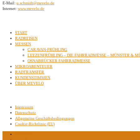
E-Mail:
ed.olevem@tdimhcs.u
Internet:
www.mevelo.de
Inhalte
START
RADREISEN
MESSEN
CARAVAN-FRÜHLING
LEEZENFRÜHLING – DIE FAHRRADMESSE – MÜNSTER & 
OSNABRÜCKER FAHRRADMESSE
MIKROABENTEUER
RADTRANSFER
KUNDENSTIMMEN
ÜBER MEVELO
Kontakt & Rechtliches
Impressum
Datenschutz
Allgemeine Geschäftsbedingungen
Cookie-Richtlinie (EU)
Facebook