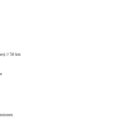
nes) // 50 km
km
ensionen