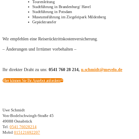
Tourenleitung
Stadtführung in Brandenburg/ Havel
Stadtführung in Potsdam
Museumsführung im Ziegeleipark Mildenberg
Gepäcktransfer
Wir empfehlen eine Reiserücktrittskostenversicherung.
– Änderungen und Irrtümer vorbehalten –
Ihr direkter Draht zu uns:
0541 760 28 214,
ed.olevem@tdimhcs.u
Hier können Sie Ihr Angebot anfordern
Kontaktdaten
Uwe Schmidt
Von-Bodelschwingh-Straße 45
49088 Osnabrück
Tel.
0541 76028214
Mobil
015121692207