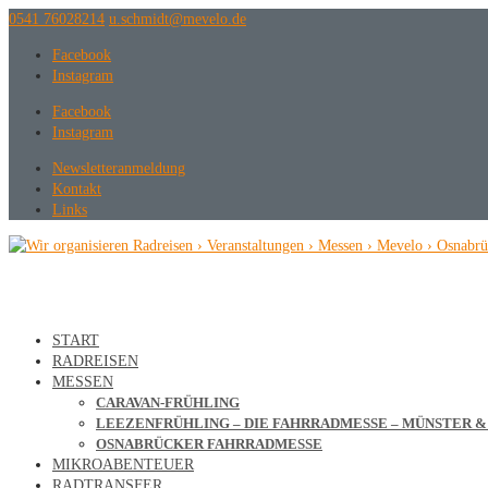
0541 76028214
ed.olevem@tdimhcs.u
Facebook
Instagram
Facebook
Instagram
Newsletteranmeldung
Kontakt
Links
START
RADREISEN
MESSEN
CARAVAN-FRÜHLING
LEEZENFRÜHLING – DIE FAHRRADMESSE – MÜNSTER 
OSNABRÜCKER FAHRRADMESSE
MIKROABENTEUER
RADTRANSFER