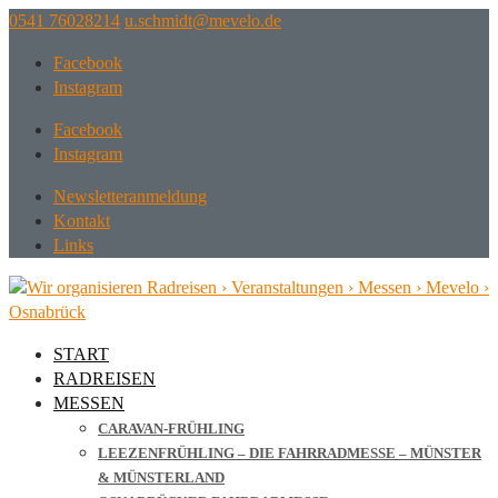
0541 76028214
ed.olevem@tdimhcs.u
Facebook
Instagram
Facebook
Instagram
Newsletteranmeldung
Kontakt
Links
START
RADREISEN
MESSEN
CARAVAN-FRÜHLING
LEEZENFRÜHLING – DIE FAHRRADMESSE – MÜNSTER
& MÜNSTERLAND