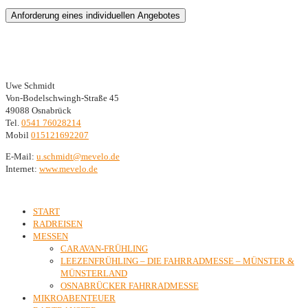
Bitte lasse dieses Feld leer.
Kontaktdaten
Uwe Schmidt
Von-Bodelschwingh-Straße 45
49088 Osnabrück
Tel.
0541 76028214
Mobil
015121692207
E-Mail:
ed.olevem@tdimhcs.u
Internet:
www.mevelo.de
Inhalte
START
RADREISEN
MESSEN
CARAVAN-FRÜHLING
LEEZENFRÜHLING – DIE FAHRRADMESSE – MÜNSTER &
MÜNSTERLAND
OSNABRÜCKER FAHRRADMESSE
MIKROABENTEUER